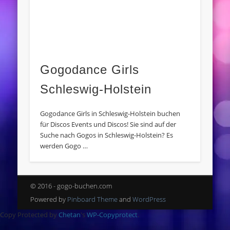
Gogodance Girls
Schleswig-Holstein
Gogodance Girls in Schleswig-Holstein buchen
für Discos Events und Discos! Sie sind auf der
Suche nach Gogos in Schleswig-Holstein? Es
werden Gogo …
© 2016 - gogo-buchen.com
Powered by
Pinboard Theme
and
WordPress
Copy Protected by
Chetan
's
WP-Copyprotect
.