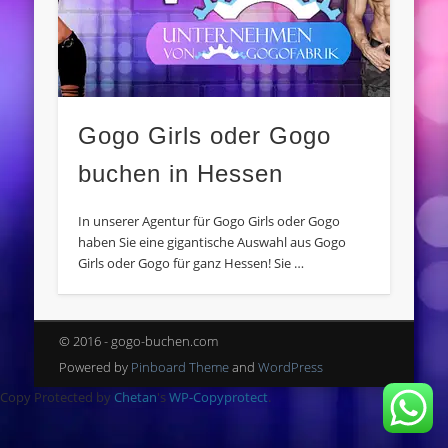
Gogo Girls oder Gogo
buchen in Hessen
In unserer Agentur für Gogo Girls oder Gogo
haben Sie eine gigantische Auswahl aus Gogo
Girls oder Gogo für ganz Hessen! Sie …
© 2016 - gogo-buchen.com
Powered by
Pinboard Theme
and
WordPress
Copy Protected by
Chetan
's
WP-Copyprotect
.